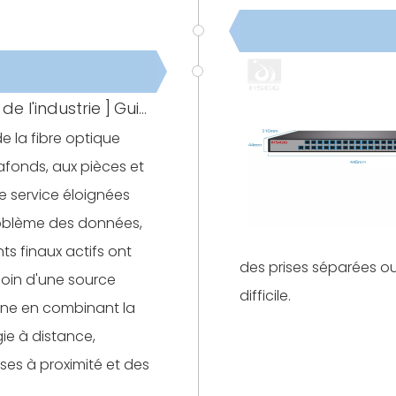
de l'industrie
]
Guide réseau Power over Fibre (PoF) : applications de routeur, ONU et AP de plafond
de la fibre optique
afonds, aux pièces et
e service éloignées
roblème des données,
nts finaux actifs ont
des prises séparées ou 
soin d'une source
difficile.
une en combinant la
ie à distance,
ses à proximité et des