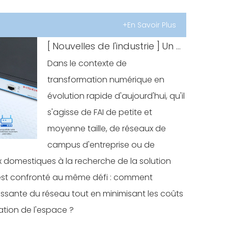
+En Savoir Plus
[
Nouvelles de l'industrie
]
Un guide complet sur le passage direct au stick GPON : création d'une solution de réseau entièrement optique minimaliste et à faible coût
Dans le contexte de
transformation numérique en
évolution rapide d'aujourd'hui, qu'il
s'agisse de FAI de petite et
moyenne taille, de réseaux de
campus d'entreprise ou de
 domestiques à la recherche de la solution
 est confronté au même défi : comment
ssante du réseau tout en minimisant les coûts
sation de l'espace ?