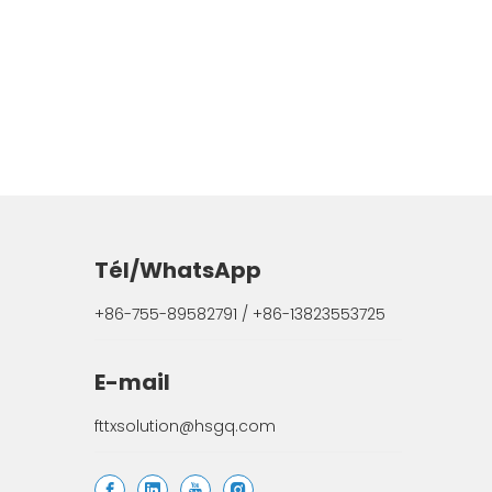
Tél/WhatsApp
+86-755-89582791 / +86-13823553725
E-mail
fttxsolution@hsgq.com