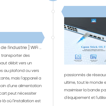
de l'industrie
]
WiFi 6 contre WiFi 7 : quelle ONU/ONT convient aux réseaux entièrement optiques ?
t transporter des
aut débit vers un
ès au plafond ou vers
passionnés de réseaux
ante, mais l'appareil a
ultime, tout le monde
oin d'une alimentation
maximiser la bande pa
écart peut nécessiter
d'équipement et l'utili
à où l'installation est