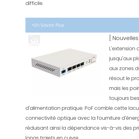
difficile.
+En Savoir Plus
[
Nouvelles 
L'extension 
jusqu'aux pl
aux zones d
résout le p
mais les poi
toujours be
d'alimentation pratique. PoF comble cette lac
connectivité optique avec la fourniture d'énerg
réduisant ainsi la dépendance vis-à-vis des pri
longs trajets en cuivre.