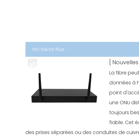
+En Savoir Plus
[
Nouvelles 
La fibre peu
données à h
point d'acc
une ONU dist
toujours bes
fiable. Cet 
des prises séparées ou des conduites de cuivre l