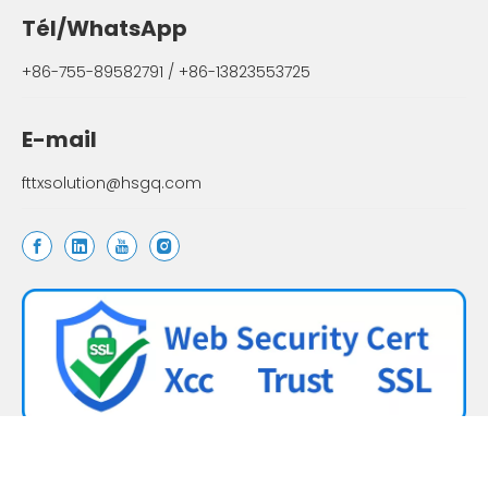
Tél/WhatsApp
+86-755-89582791 / +86-13823553725
E-mail
fttxsolution@hsgq.com