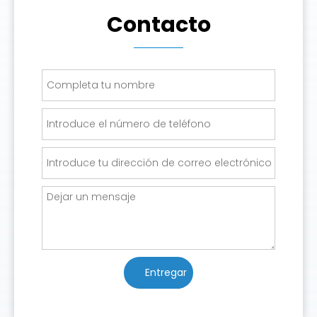
Muy buen producto todo llego bien
Contacto
Indonesia
Barang sudah saya terima, terima kasih sudah dicoba
dan bekerja denganbaik
Bielorrusia
El vendedor es sociable.La entrega es rápida y
segura.El hardware del artículo es del tipo que
esperaba (CPU es rtl9601D, ram de 32 MB, flash de 8 MB,
firmware ODl).¡¡¡Muy recomendable!!!
Entregar