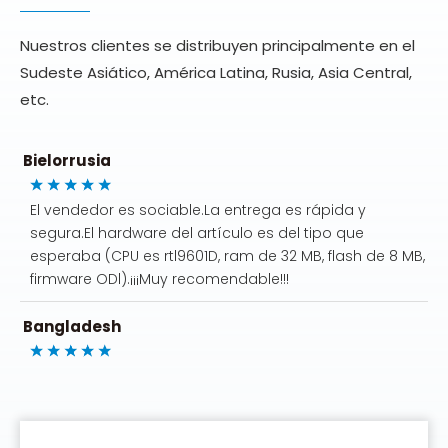
Indonesia
Nuestros clientes se distribuyen principalmente en el
Sudeste Asiático, América Latina, Rusia, Asia Central,
Barang sudah saya terima, terima kasih sudah dicoba
etc.
dan bekerja denganbaik
Bielorrusia
El vendedor es sociable.La entrega es rápida y
segura.El hardware del artículo es del tipo que
esperaba (CPU es rtl9601D, ram de 32 MB, flash de 8 MB,
firmware ODl).¡¡¡Muy recomendable!!!
Bangladesh
¡Buen producto!
bolivia