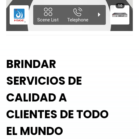
BRINDAR
SERVICIOS DE
Bangladesh
CALIDAD A
¡Buen producto!
CLIENTES DE TODO
bolivia
EL MUNDO
Muy buen producto todo llego bien