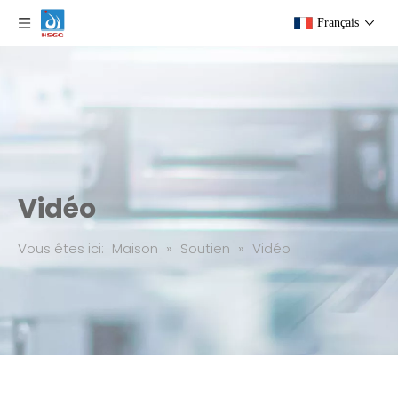
Français
Vidéo
Vous êtes ici:
Maison
»
Soutien
»
Vidéo