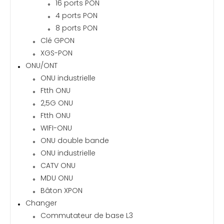
16 ports PON
4 ports PON
8 ports PON
Clé GPON
XGS-PON
ONU/ONT
ONU industrielle
Ftth ONU
2,5G ONU
Ftth ONU
WIFI-ONU
ONU double bande
ONU industrielle
CATV ONU
MDU ONU
Bâton XPON
Changer
Commutateur de base L3