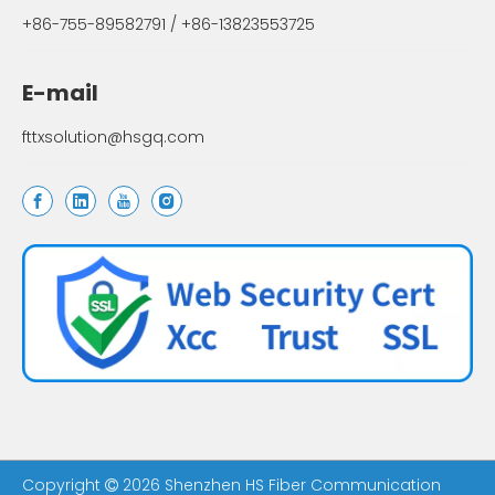
+86-755-89582791 / +86-13823553725
E-mail
fttxsolution@hsgq.com
Copyright
2026
Shenzhen HS Fiber Communication
