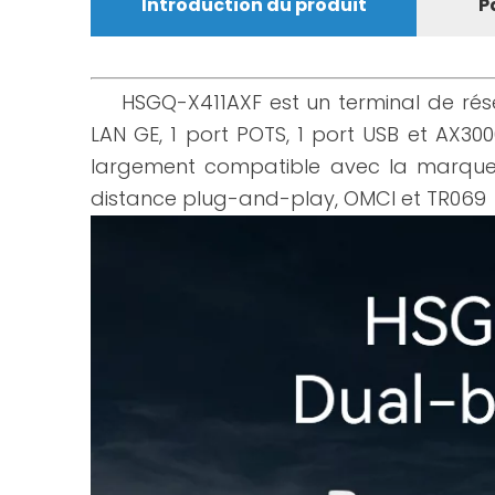
Introduction du produit
P
HSGQ-X411AXF est un terminal de rése
LAN GE, 1 port POTS, 1 port USB et AX3000
largement compatible avec la marque 
distance plug-and-play, OMCI et TR06