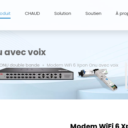
roduit
CHAUD
Solution
Soutien
À pro
 avec voix
ONU double bande
»
Modem WiFi 6 Xpon Onu avec voix
Modem WiFi 6 X