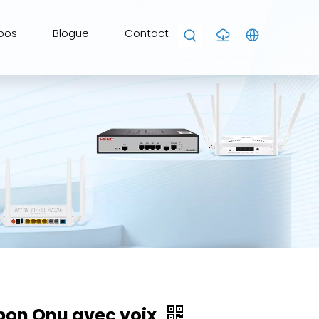
pos
Blogue
Contact
pon Onu avec voix