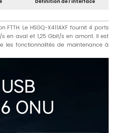
é
Définition de l'interface
on FTTH. Le HSGQ-X411AXF fournit 4 ports
/s en aval et 1,25 Gbit/s en amont. Il est
 les fonctionnalités de maintenance à