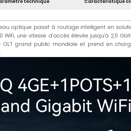
aramètre technique
Caractéristique cl
au optique passif à routage intelligent en soluti
 WiFi, une vitesse d'accès élevée jusqu'à 2,5 Gbit
OLT grand public mondiale et prend en charge
9
.