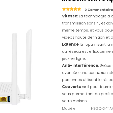
0 Commentaire
Vitesse
: La technologie a
transmission sans fil, et 
même temps, et vous pouvez 
vidéos haute définition et 
Latence
: En optimisant la
du réseau est efficacement 
jeux en ligne.
Anti-interférence
: Grâce
avancée, une connexion sta
personnes utilisent le ré
Couverture
: Il peut fourn
vous permettant de profiter
votre maison.
Modèle:
HSGQ-X411A