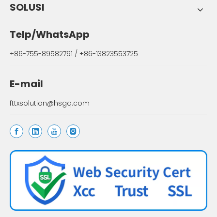
SOLUSI
Telp/WhatsApp
+86-755-89582791 / +86-13823553725
E-mail
fttxsolution@hsgq.com