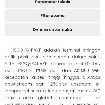
Parameter teknis
Fitur utama
Definisi antarmuka
HSGQ-X411AXF adalah terminal jaringan
optik pasif perutean cerdas dalam solusi
FTTH. HSGQ-X411AXF menyediakan 4*GE LAN
port, 1*POTS, 1*USB port dan AX3000 WiFi,
kecepatan akses tinggi hingga 2,5Gbps
downstream dan 1,25Gbps upstream. Ini
kompatibel secara luas dengan merek OLT
arus utama global, mendukung
fitur
pemeliharaan jarak jauh plug-and-play,