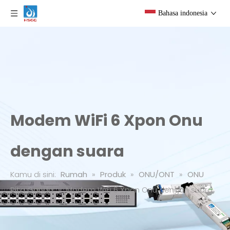
Bahasa indonesia
Modem WiFi 6 Xpon Onu
dengan suara
Kamu di sini:
Rumah
»
Produk
»
ONU/ONT
»
ONU
Pita Ganda
»
Modem WiFi 6 Xpon Onu dengan suara