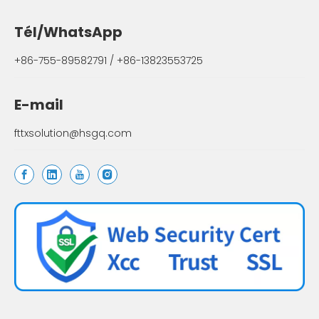
Tél/WhatsApp
+86-755-89582791 / +86-13823553725
E-mail
fttxsolution@hsgq.com