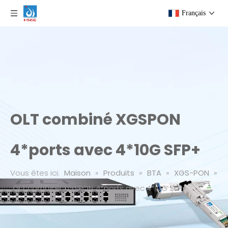
Français
OLT combiné XGSPON
4*ports avec 4*10G SFP+
Vous êtes ici:
Maison
»
Produits
»
BTA
»
XGS-PON
»
OLT combiné XGSPON 4*ports avec 4*10G SFP+