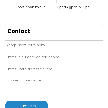
1 port gpon mini olt optique pour fttx
2 ports gpon oLT personnalisé pour l'accès ftth
Contact
Soumettre