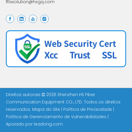
fttxsolution@hsgq.com
Direitos autorais
2026
Shenzhen HS Fiber

Communication Equipment CO., LTD. Todos os direitos
reservados.
Mapa do Site
|
Política de Privacidade
|
Política de Gerenciamento de Vulnerabilidades
|
Apoiado por
leadong.com