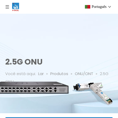
Português
2.5G ONU
Você está aqui:
Lar
»
Produtos
»
ONU/ONT
»
2.5G
ONU