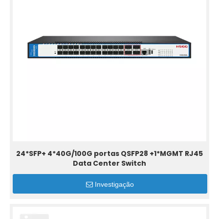
24*SFP+ 4*40G/100G portas QSFP28 +1*MGMT RJ45
Data Center Switch
Investigação