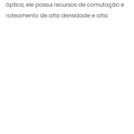
óptica, ele possui recursos de comutação e
roteamento de alta densidade e alta
capacidade, suportando alocação flexível
de largura de banda e gerenciamento
convergente de múltiplos serviços.
Equipamento de unidade de rede óptica
Cobrindo vários terminais de acesso
totalmente ópticos para residências,
empresas e indústrias, ele suporta a última
geração de padrões Wi-Fi, implantação de
FTTR (Fiber to the Room) e tecnologia PoF
(Power over Fiber), garantindo cobertura de