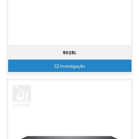
9028L
Investigação