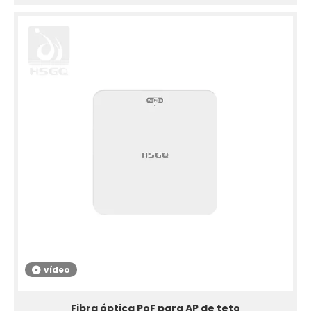
vídeo
Fibra óptica PoF para AP de teto