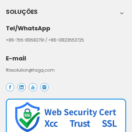
SOLUÇÕES
Tel/WhatsApp
+86-755-89582791 / +86-13823553725
E-mail
fttxsolution@hsgq.com