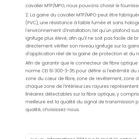
cavalier MTP/MPO, nous pouvons choisir le fournisseu
2. La gaine du cavalier MTP/MPO peut être fabriqué
(PVC), une résistance à faible fumée et sans halogèn
l'environnement d'installation, tel qu'un plafond s
ignifuge plus élevé, afin qu'il ne soit pas facile d
directement vérifier son niveau ignifuge sur la gai
d'application réel de la gaine de protection et du ni
Afin de garantir que le connecteur de fibre optiqu
norme CEI 61 300-3-35 pour définir si l'extrémité d
zone du cœur de fibre, zone de revêtement, zone d
chaque zone de l’intérieur.Les rayures représenten
linéaires détectables sur la fibre optique, y compris
meilleure est la qualité du signal de transmission
qualité, choisissez-nous.