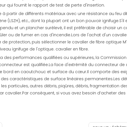
r qui fournit le rapport de test de perte d'insertion.
e à partir de différents matériaux avec une résistance au feu d
e (LSZH), etc., dont la plupart ont un bon pouvoir ignifuge.S'il
uspendu et un plancher surélevé, il est préférable de choisir un
e brûler ou de fumer en cas d'incendie.Lors de l'achat d'un cava
ne de protection, puis sélectionner le cavalier de fibre optiqu
veau ignifuge de l'optique. cavalier en fibre.
e a des performances qualifiées ou supérieures, la Commission 
u connecteur est qualifiée.La face d'extrémité du connecteur de
e bord en caoutchouc et surface du cœur.Il comporte des exige
t des caractéristiques de surface linéaires permanentes.Les déf
 les particules, autres débris, piqûres, débris, fragmentation des
 par cavalier.Par conséquent, si vous avez besoin d’acheter d