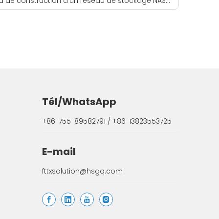
e construction d'un réseau de stockage NAS 10 Gigabit
Tél/WhatsApp
+86-755-89582791 / +86-13823553725
E-mail
fttxsolution@hsgq.com