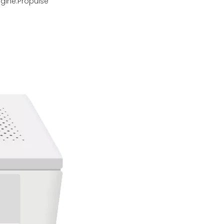
gine:
Propulsé