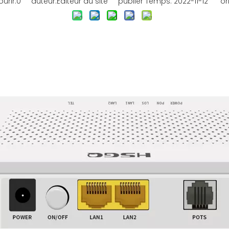
urir:
0
auteur:Éditeur du site publier Temps: 2022-11-12 ori