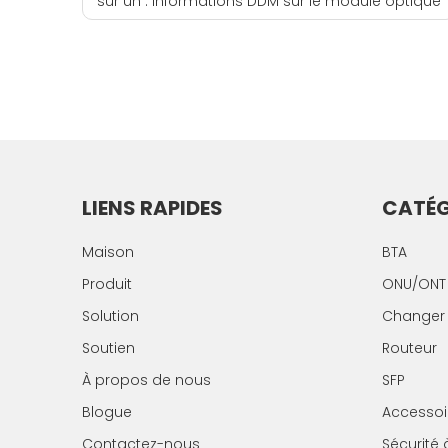
sur un :
Informations DDM sur le module optique
LIENS RAPIDES
CATÉG
Maison
BTA
Produit
ONU/ONT
Solution
Changer
Soutien
Routeur
À propos de nous
SFP
Blogue
Accessoi
Contactez-nous
Sécurité 