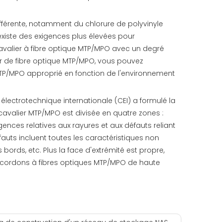
ifférente, notamment du chlorure de polyvinyle
 existe des exigences plus élevées pour
 cavalier à fibre optique MTP/MPO avec un degré
lier de fibre optique MTP/MPO, vous pouvez
e MTP/MPO approprié en fonction de l'environnement
électrotechnique internationale (CEI) a formulé la
 cavalier MTP/MPO est divisée en quatre zones :
nces relatives aux rayures et aux défauts reliant
auts incluent toutes les caractéristiques non
 bords, etc. Plus la face d'extrémité est propre,
es cordons à fibres optiques MTP/MPO de haute