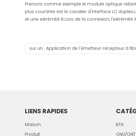
Prenons comme exemple le module optique reliant 
plus courante est le cavalier d'interface LC duplex
et une extrémité B.Lors de la connexion, l'extrémité 
sur un :
Application de l'émetteur-récepteur à fibre optique PoE dans le système de su
LIENS RAPIDES
CATÉG
Maison
BTA
Produit
ONU/ONT