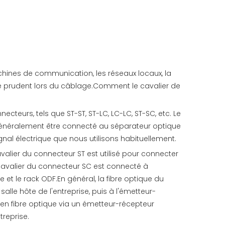
machines de communication, les réseaux locaux, la
être prudent lors du câblage.Comment le cavalier de
teurs, tels que ST-ST, ST-LC, LC-LC, ST-SC, etc. Le
t généralement être connecté au séparateur optique
gnal électrique que nous utilisons habituellement.
valier du connecteur ST est utilisé pour connecter
cavalier du connecteur SC est connecté à
 et le rack ODF.En général, la fibre optique du
lle hôte de l'entreprise, puis à l'émetteur-
i en fibre optique via un émetteur-récepteur
treprise.