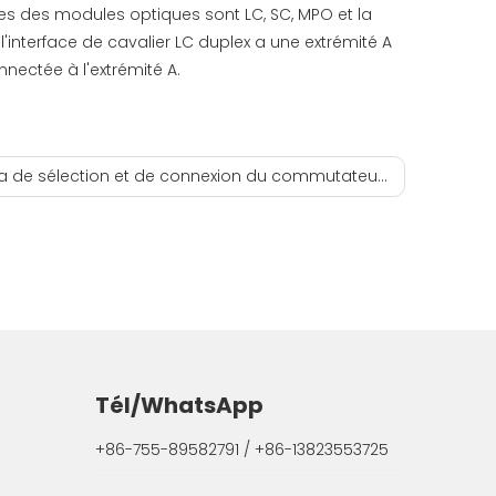
s des modules optiques sont LC, SC, MPO et la
l'interface de cavalier LC duplex a une extrémité A
onnectée à l'extrémité A.
ction et de connexion du commutateur de couche d'accès et du commutateur de couche d'agrégation
Tél/WhatsApp
+86-755-89582791 / +86-13823553725