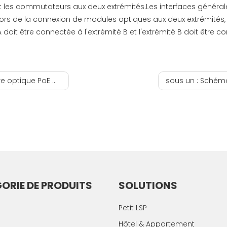
les commutateurs aux deux extrémités.Les interfaces générale
.Lors de la connexion de modules optiques aux deux extrémités, 
A doit être connectée à l'extrémité B et l'extrémité B doit être c
rveillance vidéo à distance
sous un :
Schéma de séle
ORIE DE PRODUITS
SOLUTIONS
Petit LSP
Hôtel & Appartement