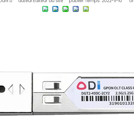
urir:
0
auteur:Éditeur du site publier Temps: 2022-11-10 ori