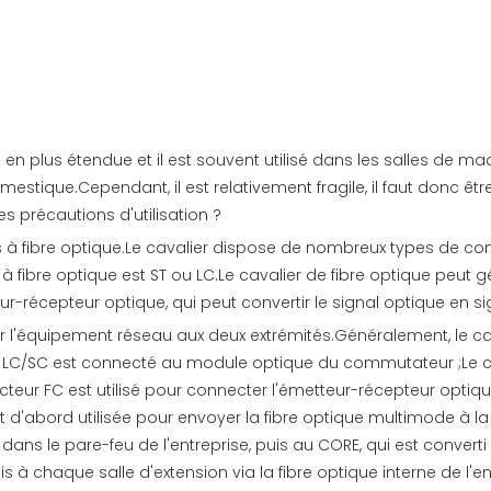
us en plus étendue et il est souvent utilisé dans les salles de 
mestique.Cependant, il est relativement fragile, il faut donc 
es précautions d'utilisation ?
 à fibre optique.Le cavalier dispose de nombreux types de connec
 à fibre optique est ST ou LC.Le cavalier de fibre optique peu
ur-récepteur optique, qui peut convertir le signal optique en si
ter l'équipement réseau aux deux extrémités.Généralement, le ca
teur LC/SC est connecté au module optique du commutateur ;Le 
teur FC est utilisé pour connecter l'émetteur-récepteur optique
d'abord utilisée pour envoyer la fibre optique multimode à la sa
 dans le pare-feu de l'entreprise, puis au CORE, qui est convert
s à chaque salle d'extension via la fibre optique interne de l'en