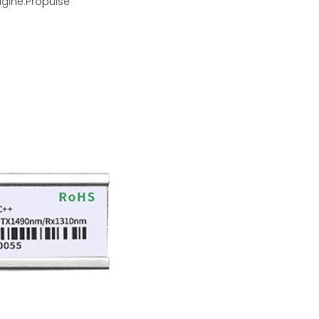
gine:
Propulsé