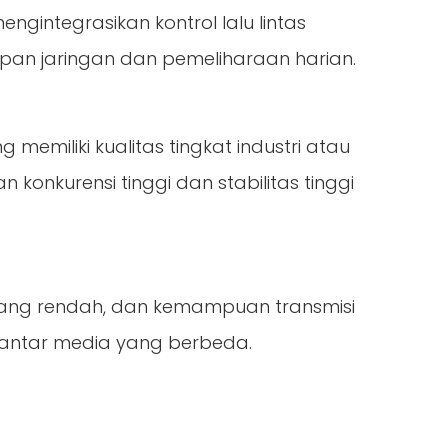
gintegrasikan kontrol lalu lintas
an jaringan dan pemeliharaan harian.
 kampus perusahaan, atau penggemar jaringan rumah yang me
 memiliki kualitas tingkat industri atau
 konkurensi tinggi dan stabilitas tinggi
yang rendah, dan kemampuan transmisi
s antar media yang berbeda.
tetap membutuhkan daya yang andal. Kesenjangan tersebut m