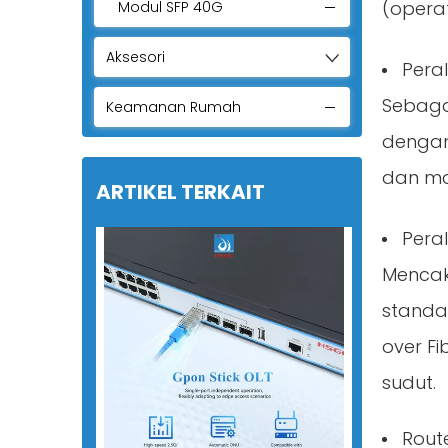
(opera
Modul SFP 40G
Modul 100G SFP
Aksesori
Peral
Modul QSFP 400g
Sebagai
Keamanan Rumah
Modul SFP 800g
dengan
Konverter Media Serat
dan ma
ARTIKEL TERKAIT
Modul PON
Peral
Kabel DAC
Mencak
standar
over Fi
sudut.
Rout