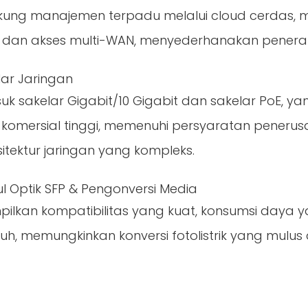
ung manajemen terpadu melalui cloud cerdas, men
 dan akses multi-WAN, menyederhanakan penerap
pesat saat ini, baik itu ISP kecil dan menengah, jaringan
lar Jaringan
k sakelar Gigabit/10 Gigabit dan sakelar PoE, yang
 komersial tinggi, memenuhi persyaratan penerusan
sitektur jaringan yang kompleks.
l Optik SFP & Pengonversi Media
ilkan kompatibilitas yang kuat, konsumsi daya 
auh, memungkinkan konversi fotolistrik yang mulu
 ke AP langit-langit atau ONU jarak jauh, namun perangkat 