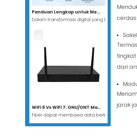
Menduk
Panduan Lengkap untuk Mengarahkan Switch-to-GPON Stick: Membangun Solusi Jaringan Semua Optik yang Minimalis dan Berbiaya Rendah
cerdas
Dalam transformasi digital yang berkembang 
Sake
Termasu
tingkat
dari ar
Modu
Menamp
jarak j
WiFi 6 Vs WiFi 7: ONU/ONT Mana yang Cocok untuk Semua Jaringan Optik?
Fiber dapat membawa data berkecepatan tinggi