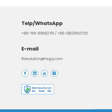
Telp/WhatsApp
+86-755-89582791 / +86-13823553725
E-mail
fttxsolution@hsgq.com