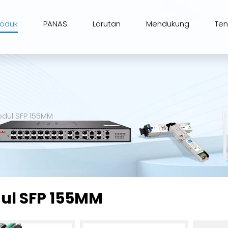
roduk
PANAS
Larutan
Mendukung
Te
dul SFP 155MM
ul SFP 155MM