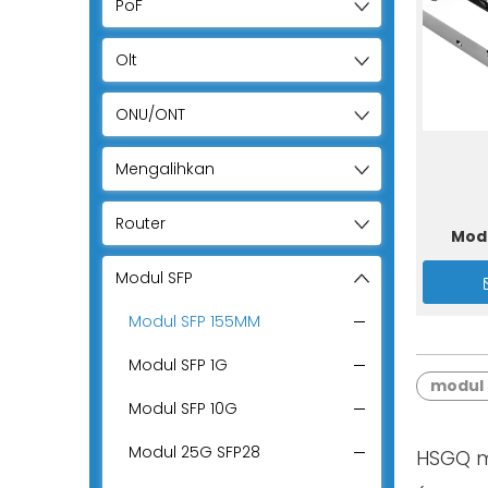
PoF
Olt
ONU/ONT
Mengalihkan
Router
Mod
Modul SFP
Modul SFP 155MM
Modul SFP 1G
modul 
Modul SFP 10G
Modul 25G SFP28
HSGQ m