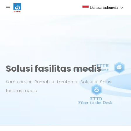
Bahasa indonesia
Solusi fasilitas medis
Kamu di sini:
Rumah
»
Larutan
»
Solusi
»
Solusi
fasilitas medis