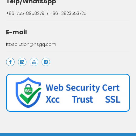
Telp/WhatsApp
+86-755-89582791 / +86-13823553725
E-mail
fttxsolution@hsgq.com