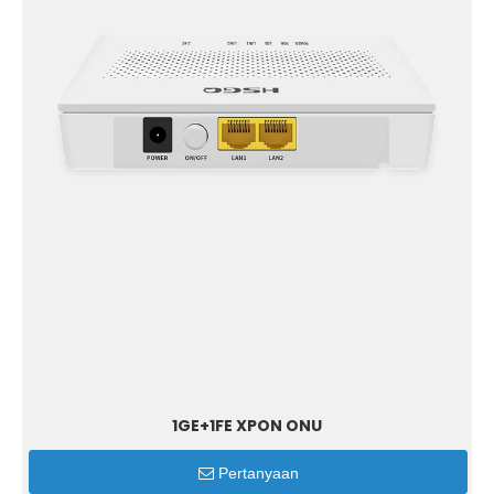
1GE+1FE XPON ONU
Pertanyaan