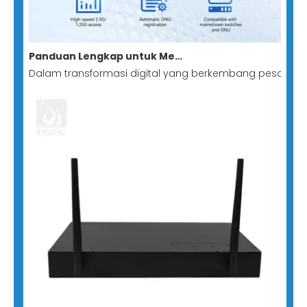
Panduan Lengkap untuk Mengarahkan Switch-to-GPON Stick: Membangun Solusi Jaringan Semua Optik yang Minimalis dan Berbiaya Rendah
Dalam transformasi digital yang berkembang pesat sa