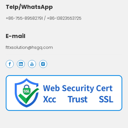
Telp/WhatsApp
+86-755-89582791 / +86-13823553725
E-mail
fttxsolution@hsgq.com