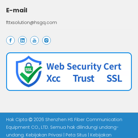
E-mail
fttxsolution@hsgq.com
Hak Cipta
2026
Shenzhen HS Fiber Communication

Equipment CO., LTD. Semua hak dilindungi undang-
undang.
Kebijakan Privasi
|
Peta Situs
|
Kebijakan