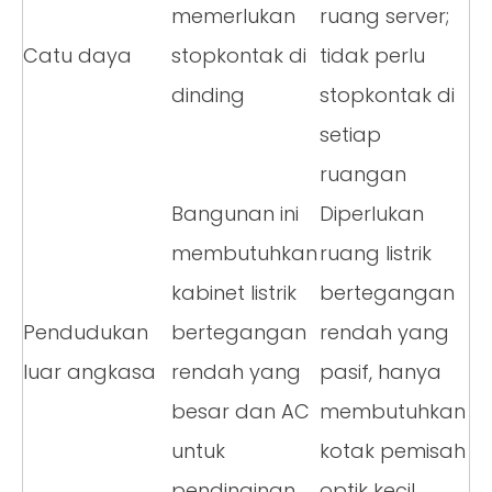
memerlukan
ruang server;
Catu daya
stopkontak di
tidak perlu
dinding
stopkontak di
setiap
ruangan
Bangunan ini
Diperlukan
membutuhkan
ruang listrik
kabinet listrik
bertegangan
Pendudukan
bertegangan
rendah yang
luar angkasa
rendah yang
pasif, hanya
besar dan AC
membutuhkan
untuk
kotak pemisah
pendinginan
optik kecil