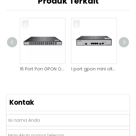
Produk Terkait
16 Port Pon GPON OLT Disesuaikan untuk Akses FTTH
1 port gpon mini olt optik untuk fttx
Kontak