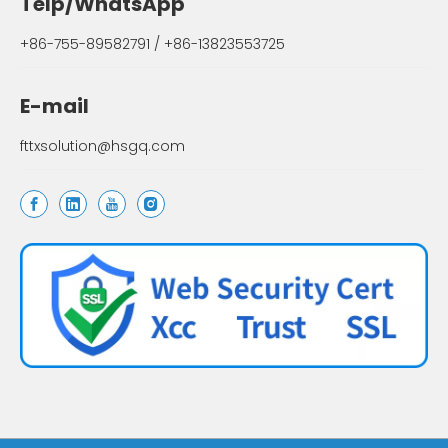
Telp/WhatsApp
+86-755-89582791 / +86-13823553725
E-mail
fttxsolution@hsgq.com