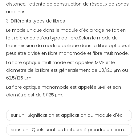
distance, l'attente de construction de réseaux de zones
urbaines.
3. Différents types de fibres
Le mode unique dans le module d'éclairage ne fait en
fait référence qu'au type de fibre.Selon le mode de
transmission du module optique dans la fibre optique, il
peut être divisé en fibre monomode et fibre multimode.
La fibre optique multimode est appelée MMF et le
diamètre de la fibre est généralement de 50/125 μm ou
62,5/125 μm.
La fibre optique monomode est appelée SMF et son
diamètre est de 9/125 μm.
sur un :
Signification et application du module d'éclairage monomode. Émetteurs-récepteurs à fibre optique SFP compatibles Huawei en gros
sous un :
Quels sont les facteurs à prendre en compte pour acheter le module optique ? Module émetteur-récepteur optique de Shenzhen