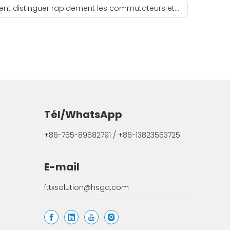
distinguer rapidement les commutateurs et les routeurs
Tél/WhatsApp
+86-755-89582791 / +86-13823553725
E-mail
fttxsolution@hsgq.com