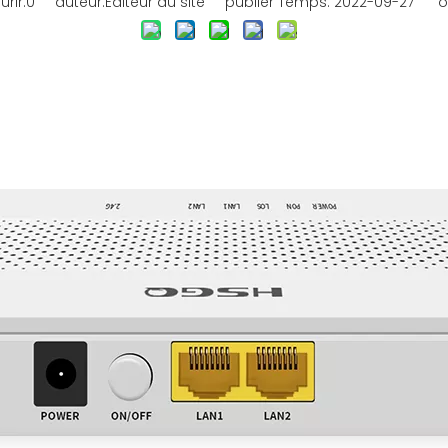
rir:
0
auteur:Éditeur du site publier Temps: 2022-09-27 or