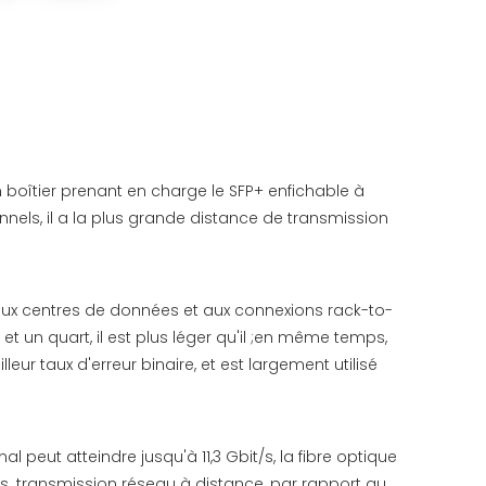
n boîtier prenant en charge le SFP+ enfichable à
nnels, il a la plus grande distance de transmission
 aux centres de données et aux connexions rack-to-
t un quart, il est plus léger qu'il ;en même temps,
ur taux d'erreur binaire, et est largement utilisé
peut atteindre jusqu'à 11,3 Gbit/s, la fibre optique
s. transmission réseau à distance, par rapport au