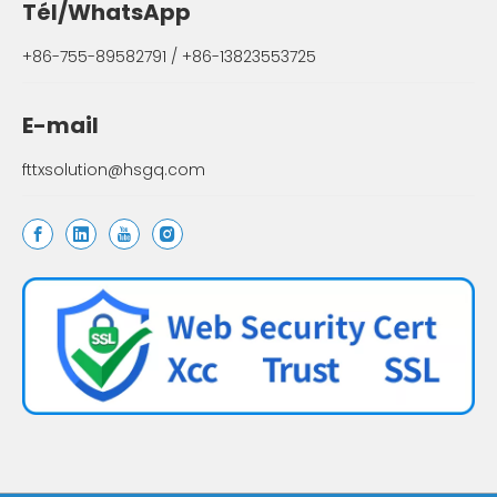
Tél/WhatsApp
+86-755-89582791 / +86-13823553725
E-mail
fttxsolution@hsgq.com