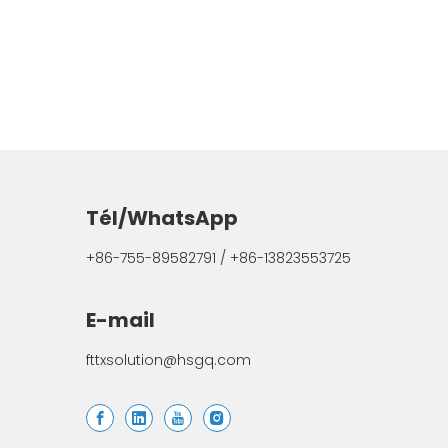
Tél/WhatsApp
+86-755-89582791 / +86-13823553725
E-mail
fttxsolution@hsgq.com