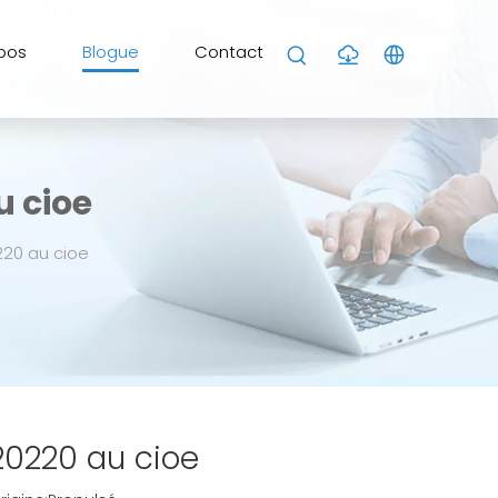
pos
Blogue
Contact
u cioe
220 au cioe
20220 au cioe