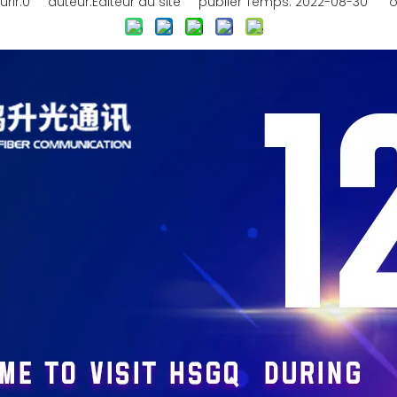
rir:
0
auteur:Éditeur du site publier Temps: 2022-08-30 or