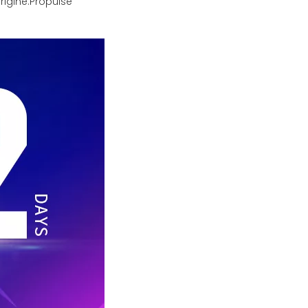
igine:
Propulsé