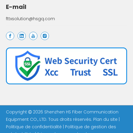
E-mail
fttxsolution@hsgq.com
Copyright
2026
Shenzhen HS Fiber Communication

Equipment CO., LTD. Tous droits réservés.
Plan du site
|
Politique de confidentialité
|
Politique de gestion des