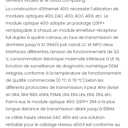
serveurs virtuels et le cloud computing.
La construction d'Ethernet 40G nécessite l'utilisation de
modules optiques 40G, DAC 40G, AOC 40G, etc. Le
module optique 40G adopte un package QSFP+
remplaçable à chaud, un module émetteur-récepteur
full duplex à quatre canaux, un taux de transmission de
données jusqu'à 11,1 Gbit/s par canal, LC et MPO deux
interfaces différentes, tension de fonctionnement de 3,3
V, consommation électrique maximale inférieure à 1,5 W,
fonction de surveillance de diagnostic numérique DDM
intégrée, conforme à la température de fonctionnement
de qualité commerciale (0 °C à 70 °C).Selon les
différents protocoles de transmission, il peut être divisé
en SR4, SR4-BIDI, eSR4, PSM4, LR4, ER4 Lite, ER4, ZR4, etc.
Parmi eux, le module optique 40G QSFP+ ZR4 a la plus
longue distance de transmission allant jusqu'à 80KM.
Le câble haute vitesse DAC 40G est une solution
rentable pour le câblage réseau 40G.Il est conforme au