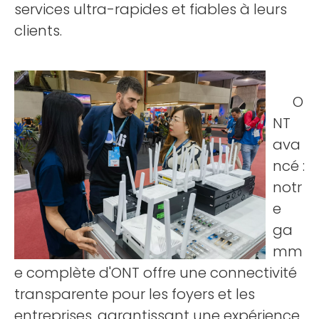
services ultra-rapides et fiables à leurs
clients.
O
NT
ava
ncé :
notr
e
ga
mm
e complète d'ONT offre une connectivité
transparente pour les foyers et les
entreprises, garantissant une expérience