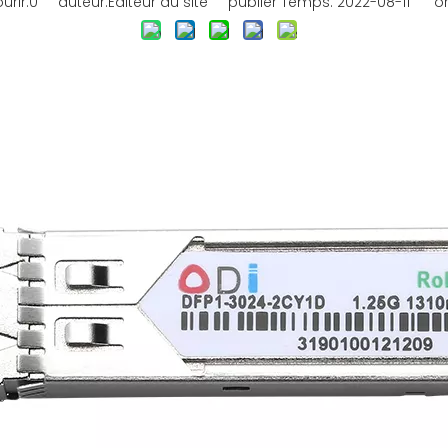
rir:
0
auteur:Éditeur du site publier Temps: 2022-08-11 ori