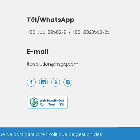
Tél/WhatsApp
+86-755-89582791 / +86-13823553725
E-mail
fttxsolution@hsgq.com
que de confidentialité
|
Politique de gestion des