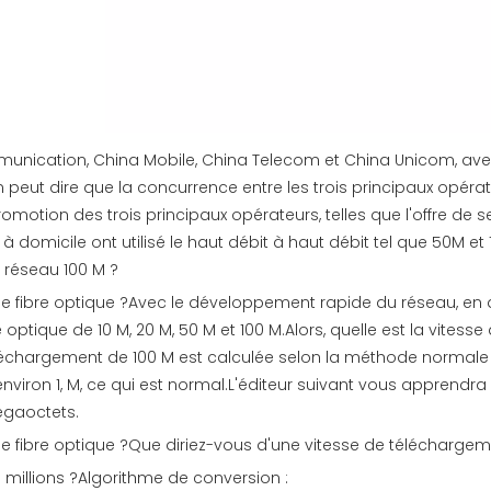
mmunication, China Mobile, China Telecom et China Unicom, ave
On peut dire que la concurrence entre les trois principaux opérat
omotion des trois principaux opérateurs, telles que l'offre de 
 à domicile ont utilisé le haut débit à haut débit tel que 50M et 
u réseau 100 M ?
de fibre optique ?Avec le développement rapide du réseau, en 
e optique de 10 M, 20 M, 50 M et 100 M.Alors, quelle est la vites
échargement de 100 M est calculée selon la méthode normale et
'environ 1, M, ce qui est normal.L'éditeur suivant vous apprendr
égaoctets.
e fibre optique ?Que diriez-vous d'une vitesse de téléchargeme
 millions ?Algorithme de conversion :