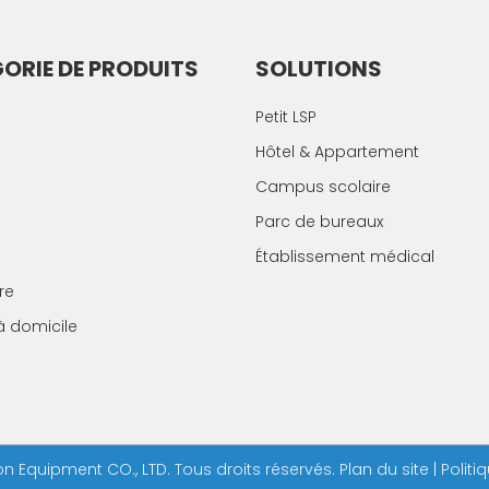
ORIE DE PRODUITS
SOLUTIONS
Petit LSP
Hôtel & Appartement
Campus scolaire
Parc de bureaux
Établissement médical
re
à domicile
 Equipment CO., LTD. Tous droits réservés.
Plan du site
|
Politi