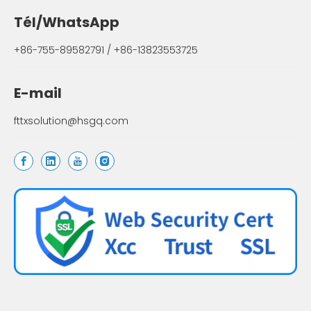
Tél/WhatsApp
+86-755-89582791 / +86-13823553725
E-mail
fttxsolution@hsgq.com