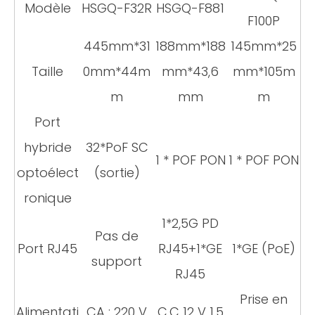
Modèle
HSGQ-F32R
HSGQ-F881
F100P
445mm*31
188mm*
188
145mm*25
Taille
0mm*44m
mm*43,6
mm*105m
m
mm
m
Port
hybride
32*PoF SC
1 * POF PON
1 * POF PON
optoélect
(sortie)
ronique
1*2,5G PD
Pas de
Port RJ45
RJ45+1*GE
1*GE (PoE)
support
RJ45
Prise en
Alimentati
CA : 220 V
C.C 12 V 1,5