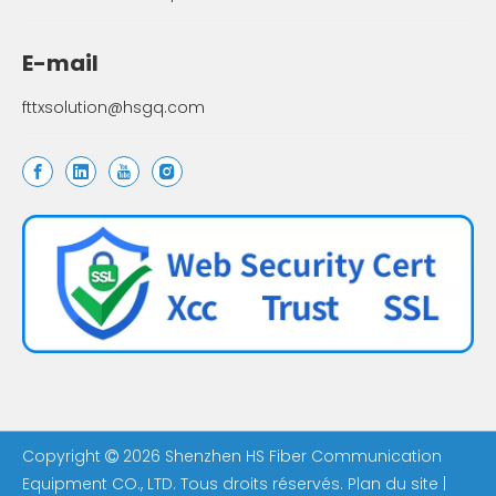
E-mail
fttxsolution@hsgq.com
Copyright
2026
Shenzhen HS Fiber Communication

Equipment CO., LTD. Tous droits réservés.
Plan du site
|