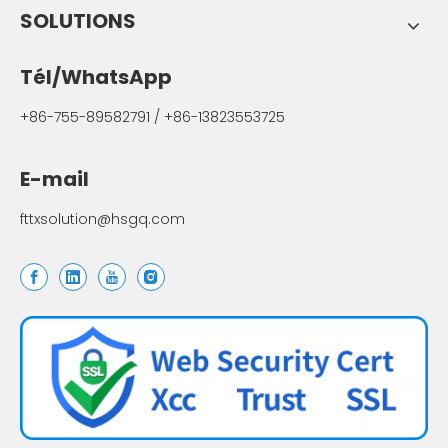
SOLUTIONS
Tél/WhatsApp
+86-755-89582791 / +86-13823553725
E-mail
fttxsolution@hsgq.com