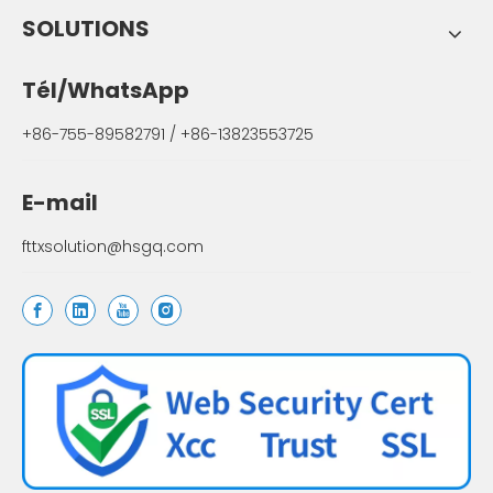
SOLUTIONS
Tél/WhatsApp
+86-755-89582791 / +86-13823553725
E-mail
fttxsolution@hsgq.com