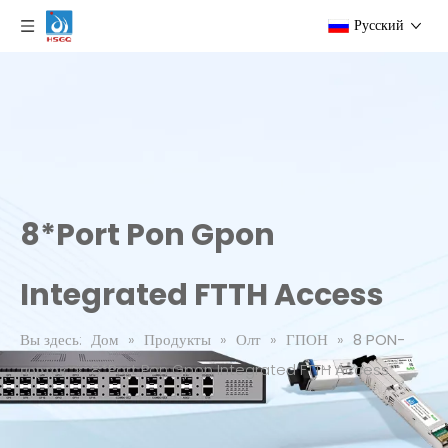
Pусский
8*Port Pon Gpon
Integrated FTTH Access
Вы здесь:
Дом
»
Продукты
»
Олт
»
ГПОН
»
8 PON-
портов
»
8*Port Pon Gpon Integrated FTTH Access