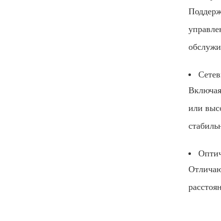
Поддерж
управле
обслужи
Сетев
Включая
или выс
стабиль
Оптич
Отличаю
расстоя