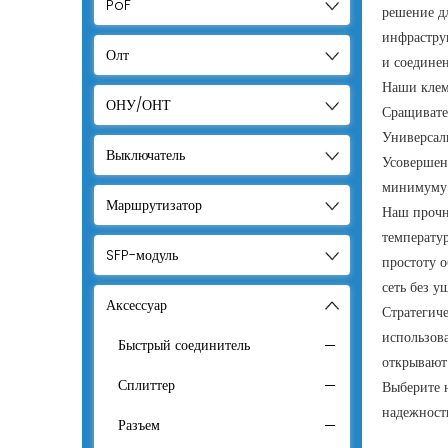
PoF
решение дл
инфрастру
Олт
и соедине
Наши клем
ОНУ/ОНТ
Сращивате
Универсал
Выключатель
Усовершен
минимуму 
Маршрутизатор
Наш прочн
температур
SFP-модуль
простоту 
сеть без у
Аксессуар
Стратегич
использова
Быстрый соединитель
открывают 
Сплиттер
Выберите 
надежност
Разъем