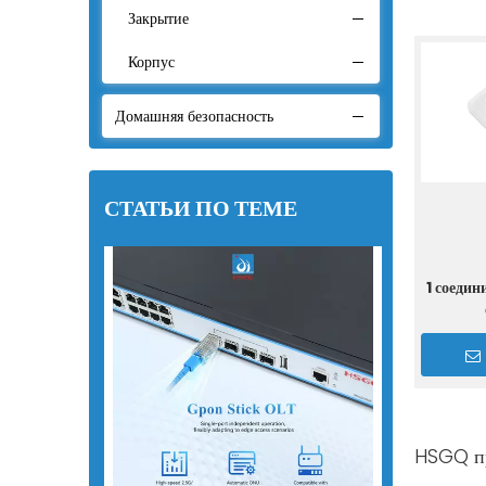
Закрытие
Корпус
Совместная коробка
Домашняя безопасность
Распределительная коробка
Клеммная коробка
СТАТЬИ ПО ТЕМЕ
Патч-панель
Адаптер
1 соедин
HSGQ пр