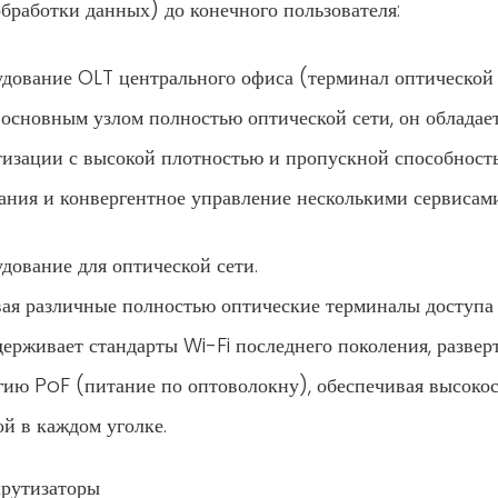
обработки данных) до конечного пользователя:
й трансформации, будь то малые и средние интернет-провайдеры, корпо
дование OLT центрального офиса (терминал оптической
 основным узлом полностью оптической сети, он облада
изации с высокой плотностью и пропускной способность
ания и конвергентное управление несколькими сервисами
дование для оптической сети.
ая различные полностью оптические терминалы доступа 
держивает стандарты Wi-Fi последнего поколения, разве
гию PoF (питание по оптоволокну), обеспечивая высокос
 к потолочной точке доступа или удаленному ONU, однако устройству по-
й в ​​каждом уголке.
рутизаторы