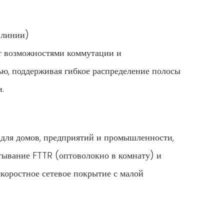
ративные кампусные сети или энтузиасты домашних сетей, ищущие оптим
 линии)
ет возможностями коммутации и
ю, поддерживая гибкое распределение полосы
.
для домов, предприятий и промышленности,
ртывание FTTR (оптоволокно в комнату) и
коростное сетевое покрытие с малой
прежнему требуется надежное питание. Для этого зазора могут потребов