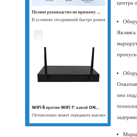
центра 
Полное руководство по прямому переходу на GPON Stick: создание недорогого минималистичного полностью оптического сетевого решения
В условиях сегодняшней быстро развивающейся цифрово
Обору
Являясь
маршрут
пропуск
Обору
Охватыв
оно под
техноло
WiFi 6 против WiFi 7: какой ONU/ONT подходит для полностью оптических сетей?
Оптоволокно может передавать высокоскоростные данные
задержко
Марш