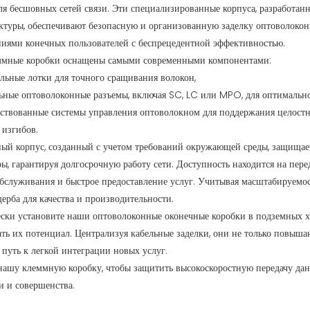
я бесшовных сетей связи. Эти специализированные корпуса, разработанн
ктуры, обеспечивают безопасную и организованную заделку оптоволокон
ниями конечных пользователей с беспрецедентной эффективностью.
мные коробки оснащены самыми современными компонентами:
льные лотки для точного сращивания волокон,
ьные оптоволоконные разъемы, включая SC, LC или MPO, для оптимальн
ствованные системы управления оптоволокном для поддержания целостнос
изгибов.
ый корпус, созданный с учетом требований окружающей среды, защищает
ы, гарантируя долгосрочную работу сети. Доступность находится на пер
обслуживания и быстрое предоставление услуг. Учитывая масштабируемос
щерба для качества и производительности.
ески установите наши оптоволоконные оконечные коробки в подземных 
ть их потенциал. Централизуя кабельные заделки, они не только повыша
путь к легкой интеграции новых услуг.
нашу клеммную коробку, чтобы защитить высокоскоростную передачу данн
и и совершенства.