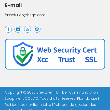
E-mail
fttxsolution@hsgq.com
Copyright
2026
Shenzhen HS Fiber Communication

Equipment CO., LTD. Tous droits réservés.
Plan du site
|
Politique de confidentialité
|
Politique de gestion des