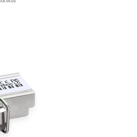
al:
Situs