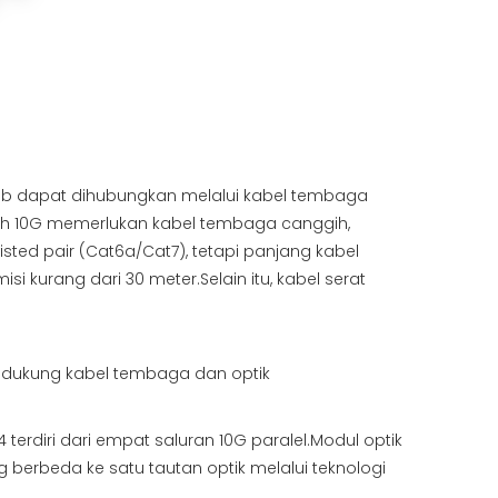
10 Gb dapat dihubungkan melalui kabel tembaga
dth 10G memerlukan kabel tembaga canggih,
sted pair (Cat6a/Cat7), tetapi panjang kabel
i kurang dari 30 meter.Selain itu, kabel serat
ndukung kabel tembaga dan optik
terdiri dari empat saluran 10G paralel.Modul optik
erbeda ke satu tautan optik melalui teknologi