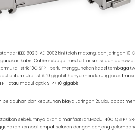
h standar IEEE 802.3-AE-2002 kini telah matang, dan jaringan 
nggunakan kabel Cat5e sebagai media transmisi, dan bandwi
tarmuka listrik 10G SFP+ perlu menggunakan kabel tembaga twi
l antarmuka listrik 10 gigabit hanya mendukung jarak transmis
SFP+ atau modul optik SFP+ 10 gigabit.
an pelabuhan dan kebutuhan biaya.Jaringan 25GbE dapat me
nvestasikan sebelumnya akan dimanfaatkan.Modul 40G QSFP+ SR4 
ggunakan kembali empat saluran dengan panjang gelombang b