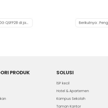
P28 di jaringan 5G
Berikutnya :
Pengen
ORI PRODUK
SOLUSI
lSP kecil
Hotel & Apartemen
hkan
Kampus Sekolah
Taman Kantor