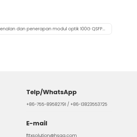
alan dan penerapan modul optik 100G QSFP28 LR4 kecepatan ganda
Telp/WhatsApp
+86-755-89582791 / +86-13823553725
E-mail
fttxsolution@hsgq.com