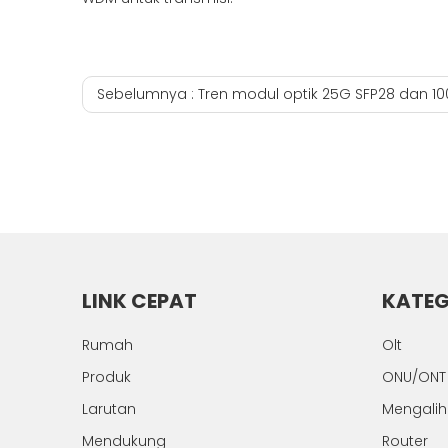
Sebelumnya :
Tren modul optik 25G SFP28 dan 100G QSF
LINK CEPAT
KATEG
Rumah
Olt
Produk
ONU/ONT
Larutan
Mengali
Mendukung
Router