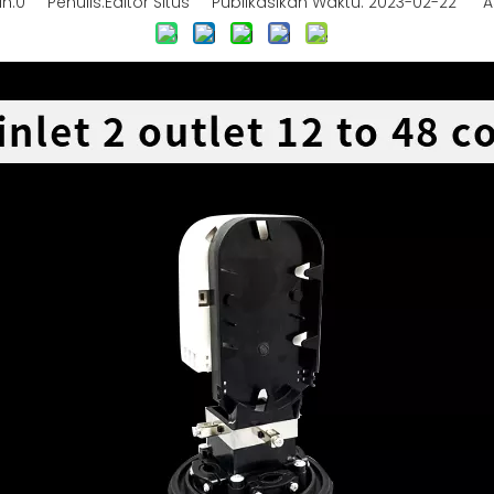
n:
0
Penulis:Editor Situs Publikasikan Waktu: 2023-02-22 As