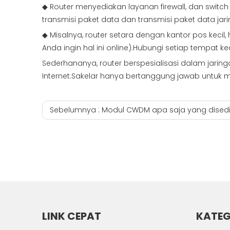
◆ Router menyediakan layanan firewall, dan switc
transmisi paket data dan transmisi paket data ja
◆ Misalnya, router setara dengan kantor pos kecil
Anda ingin hal ini online).Hubungi setiap tempat kec
Sederhananya, router berspesialisasi dalam jari
Internet.Sakelar hanya bertanggung jawab untuk m
Sebelumnya :
Modul CWDM apa saja yang dised
LINK CEPAT
KATEG