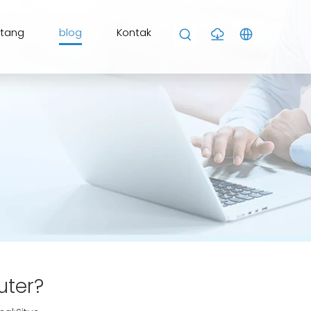
ntang
blog
Kontak
uter?