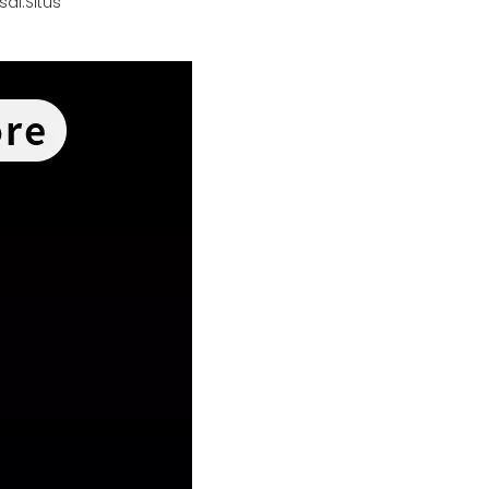
al:
Situs