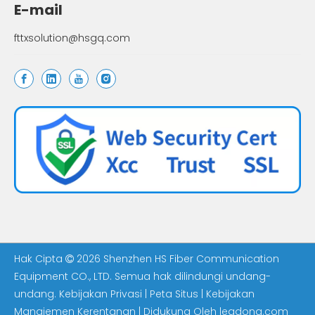
E-mail
fttxsolution@hsgq.com
Hak Cipta
2026
Shenzhen HS Fiber Communication

Equipment CO., LTD. Semua hak dilindungi undang-
undang.
Kebijakan Privasi
|
Peta Situs
|
Kebijakan
Manajemen Kerentanan
| Didukung Oleh
leadong.com