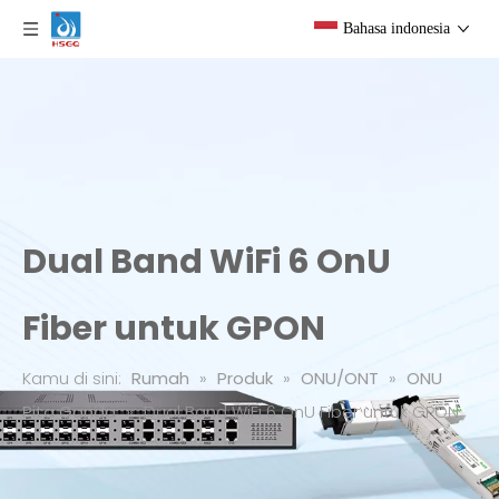
Bahasa indonesia
Dual Band WiFi 6 OnU
Fiber untuk GPON
Kamu di sini:
Rumah
»
Produk
»
ONU/ONT
»
ONU
Pita Ganda
»
Dual Band WiFi 6 OnU Fiber untuk GPON