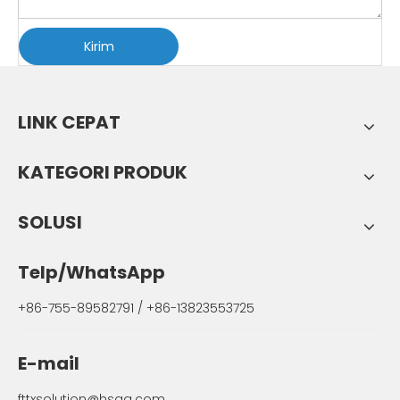
Kirim
LINK CEPAT
KATEGORI PRODUK
SOLUSI
Telp/WhatsApp
+86-755-89582791 / +86-13823553725
E-mail
fttxsolution@hsgq.com