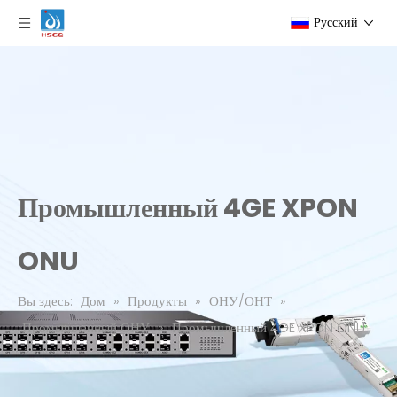
Pусский
Промышленный 4GE XPON
ONU
Вы здесь:
Дом
»
Продукты
»
ОНУ/ОНТ
»
Промышленный ОНУ
»
Промышленный 4GE XPON ONU