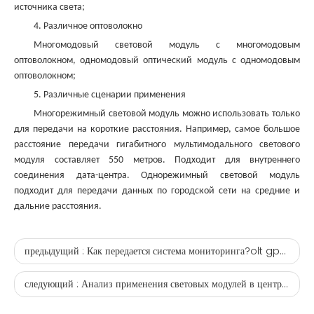
источника света;
4. Различное оптоволокно
Многомодовый световой модуль с многомодовым
оптоволокном, одномодовый оптический модуль с одномодовым
оптоволокном;
5. Различные сценарии применения
Многорежимный световой модуль можно использовать только
для передачи на короткие расстояния. Например, самое большое
расстояние передачи гигабитного мультимодального светового
модуля составляет 550 метров. Подходит для внутреннего
соединения дата-центра. Однорежимный световой модуль
подходит для передачи данных по городской сети на средние и
дальние расстояния.
предыдущий :
Как передается система мониторинга?olt gpon 88 портов Производство
следующий :
Анализ применения световых модулей в центрах обработки данных.onu производитель модемов epon gpon