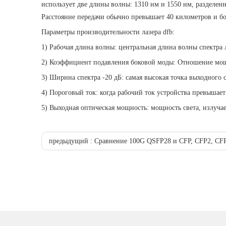
использует две длины волны: 1310 нм и 1550 нм, разделен
Расстояние передачи обычно превышает 40 километров и бо
Параметры производительности лазера dfb:
1) Рабочая длина волны: центральная длина волны спектра 
2) Коэффициент подавления боковой моды: Отношение мощ
3) Ширина спектра -20 дБ: самая высокая точка выходного 
4) Пороговый ток: когда рабочий ток устройства превышает
5) Выходная оптическая мощность: мощность света, излуча
предыдущий :
Сравнение 100G QSFP28 и CFP, CFP2, CFP4. Совм