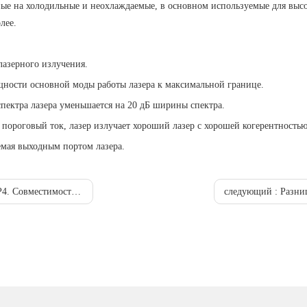
ные на холодильные и неохлаждаемые, в основном используемые для высо
лее.
лазерного излучения.
ности основной моды работы лазера к максимальной границе.
спектра лазера уменьшается на 20 дБ ширины спектра.
 пороговый ток, лазер излучает хороший лазер с хорошей когерентностью
емая выходным портом лазера.
естимость с Huawei
следующий :
Разница 