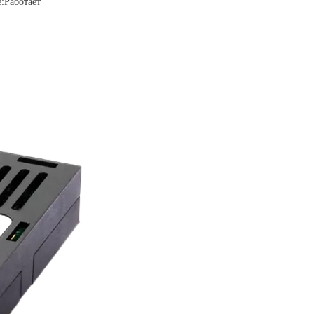
:
Работает