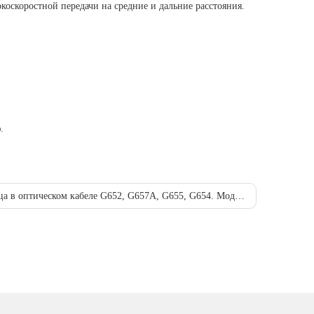
коскоростной передачи на средние и дальние расстояния.
.
в оптическом кабеле G652, G657A, G655, G654. Модуль cwdm sfp 10g 100 км