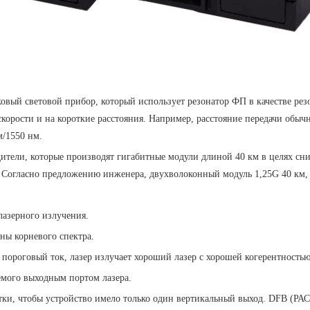
вый световой прибор, который использует резонатор ФП в качестве резо
скорости и на короткие расстояния. Например, расстояние передачи обыч
м/1550 нм.
дители, которые производят гигабитные модули длиной 40 км в целях сни
ь Согласно предложению инженера, двухволоконный модуль 1,25G 40 км,
лазерного излучения.
ны корневого спектра.
 пороговый ток, лазер излучает хороший лазер с хорошей когерентностью
емого выходным портом лазера.
шетки, чтобы устройство имело только один вертикальный выход. DFB 