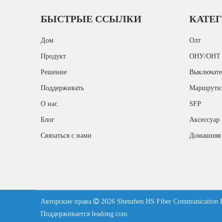
БЫСТРЫЕ ССЫЛКИ
КАТЕ
Дом
Олт
Продукт
ОНУ/ОНТ
Решение
Выключате
Поддерживать
Маршрути
О нас
SFP
Блог
Аксессуар
Связаться с нами
Домашняя 
Авторские права

2026
Shenzhen HS Fiber Communication
Поддерживается
leadong.com