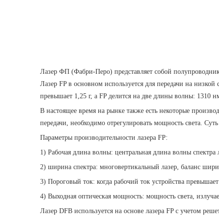
Лазер ФП (Фабри-Перо) представляет собой полупроводнико
Лазер FP в основном используется для передачи на низкой 
превышает 1,25 г, а FP делится на две длины волны: 1310 н
В настоящее время на рынке также есть некоторые произво
передачи, необходимо отрегулировать мощность света. Сут
Параметры производительности лазера FP:
1) Рабочая длина волны: центральная длина волны спектра 
2) ширина спектра: многовертикальный лазер, баланс шири
3) Пороговый ток: когда рабочий ток устройства превышает
4) Выходная оптическая мощность: мощность света, излуча
Лазер DFB используется на основе лазера FP с учетом ре