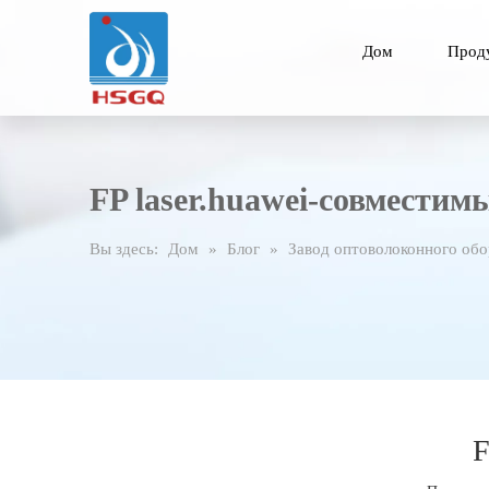
Дом
Прод
FP laser.huawei-совместим
Вы здесь:
Дом
»
Блог
»
Завод оптоволоконного об
F