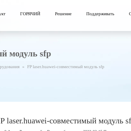
укт
ГОРЯЧИЙ
Решение
Поддерживать
ый модуль sfp
орудования
»
FP laser.huawei-совместимый модуль sfp
P laser.huawei-совместимый модуль s