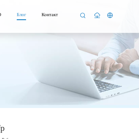
О
Блог
Контакт
fp