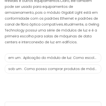
firewalls e outros equipamentos.Claro, ele também
pode ser usado para equipamentos de
armazenamento, pois o módulo Gigabit Light está em
conformidade com os padrões Ethernet e padrões de
canal de fibra óptica compatíveis.Atualmente, a Geling
Technology possui uma série de módulos de luz e é a
primeira escolha para salas de máquinas de data
centers e interconexão de luz em edifícios.
em um :
Aplicação do módulo de luz: Como escolher o módulo de luz certo para diferentes necessidades?fibra óptica onu
sob um :
Como posso comprar produtos de módulo de luz de boa qualidade. Módulo SFP