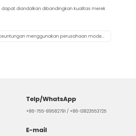
dapat diandalkan dibandingkan kualitas merek
tungan menggunakan perusahaan modem light module.onu epon gpon pihak ketiga
Telp/WhatsApp
+86-755-89582791 / +86-13823553725
E-mail