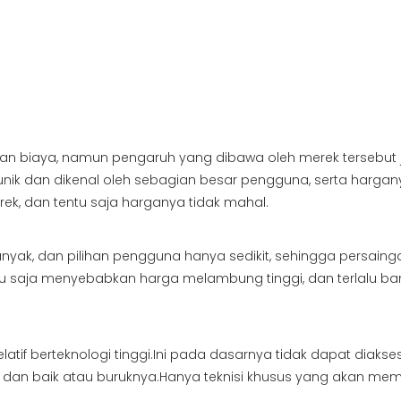
ya, namun pengaruh yang dibawa oleh merek tersebut juga t
nik dan dikenal oleh sebagian besar pengguna, serta hargany
ek, dan tentu saja harganya tidak mahal.
anyak, dan pilihan pengguna hanya sedikit, sehingga persainga
tu saja menyebabkan harga melambung tinggi, dan terlalu ba
latif berteknologi tinggi.Ini pada dasarnya tidak dapat dia
 dan baik atau buruknya.Hanya teknisi khusus yang akan me