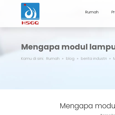
Rumah
P
Mengapa modul lampu a
Kamu di sini:
Rumah
»
blog
»
berita industri
»
Mengapa modul 