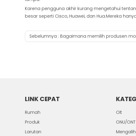
Karena pengguna akhir kurang mengetahui tentan
besar seperti Cisco, Huawei, dan Hua.Mereka ha
Sebelumnya :
Bagaimana memilih produsen modul lampu. 
LINK CEPAT
KATEG
Rumah
Olt
Produk
ONU/ONT
Larutan
Mengali