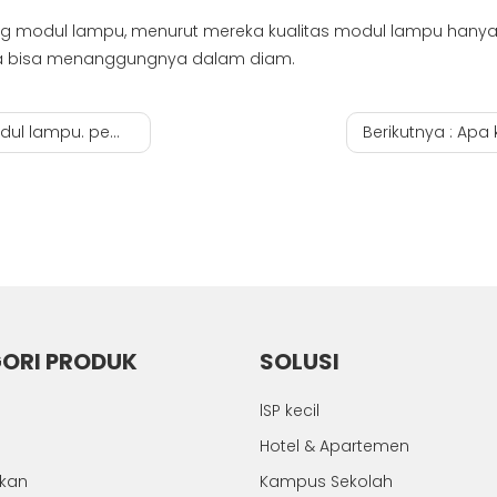
g modul lampu, menurut mereka kualitas modul lampu hanya 
nya bisa menanggungnya dalam diam.
pembuat onu xpon
Berikutnya :
Apa keun
ORI PRODUK
SOLUSI
lSP kecil
Hotel & Apartemen
hkan
Kampus Sekolah