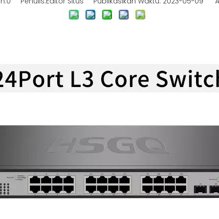
n:
0
Penulis:Editor Situs Publikasikan Waktu: 2023-05-09 A