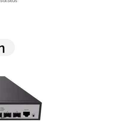
sal:
Situs