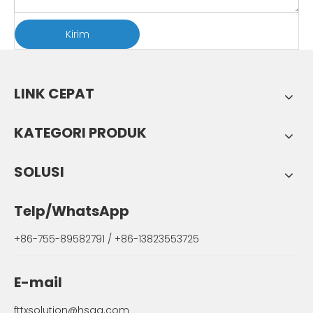
Kirim
LINK CEPAT
KATEGORI PRODUK
SOLUSI
Telp/WhatsApp
+86-755-89582791 / +86-13823553725
E-mail
fttxsolution@hsgq.com