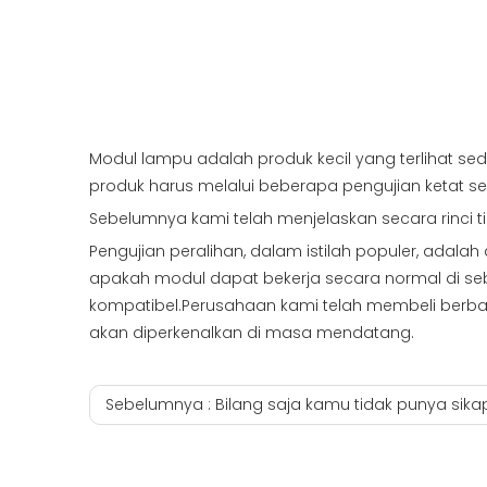
Modul lampu adalah produk kecil yang terlihat sed
produk harus melalui beberapa pengujian ketat sebe
Sebelumnya kami telah menjelaskan secara rinci tig
Pengujian peralihan, dalam istilah populer, adalah
apakah modul dapat bekerja secara normal di seb
kompatibel.Perusahaan kami telah membeli berbagai 
akan diperkenalkan di masa mendatang.
Sebelumnya :
Bilang saja kamu tidak punya sikap palsu, yuk kita liha