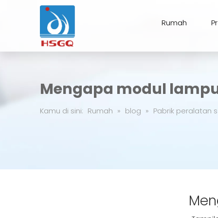
Rumah
P
Mengapa modul lampu h
Kamu di sini:
Rumah
»
blog
»
Pabrik peralatan s
Meng