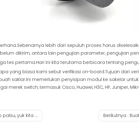
erhana.Sebenarnya lebih dari sepuluh proses harus diselesaik
lum dikirim, antara lain pengujian parameter, pengujian penuaan
a tes pertama.Hari ini kita terutama berbicara tentang penguj
 apa yang biasa kami sebut verifikasi on-board.Tujuan dari ver
uah saklar.Ini memerlukan penyisipan modul ke sakelar untu
merek switch, termasuk Cisco, Huawei, H3C, HP, Juniper, Mikroti
t contohnya di bawah ini!
Berikutnya :
Bua