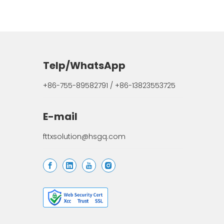
Telp/WhatsApp
+86-755-89582791 / +86-13823553725
E-mail
fttxsolution@hsgq.com