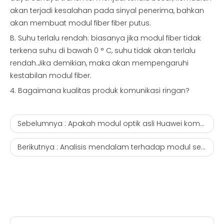
akan terjadi kesalahan pada sinyal penerima, bahkan
akan membuat modul fiber fiber putus.
B. Suhu terlalu rendah: biasanya jika modul fiber tidak
terkena suhu di bawah 0 ° C, suhu tidak akan terlalu
rendah.Jika demikian, maka akan mempengaruhi
kestabilan modul fiber.
4. Bagaimana kualitas produk komunikasi ringan?
Sebelumnya :
Apakah modul optik asli Huawei kompatibel dengan sakelar Hua San?
Berikutnya :
Analisis mendalam terhadap modul serat optik merek ETU