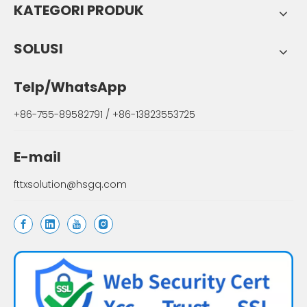
KATEGORI PRODUK
SOLUSI
Telp/WhatsApp
+86-755-89582791 / +86-13823553725
E-mail
fttxsolution@hsgq.com