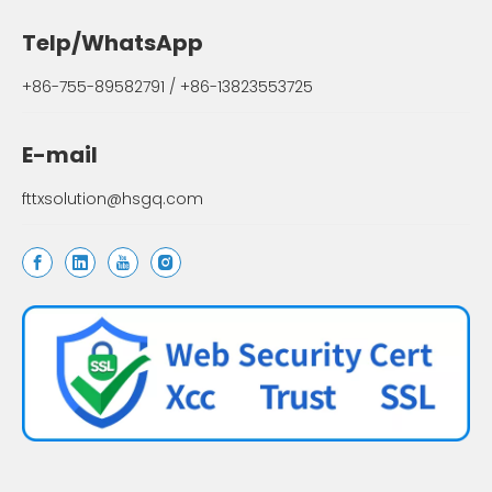
Telp/WhatsApp
+86-755-89582791 / +86-13823553725
E-mail
fttxsolution@hsgq.com