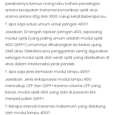
jawabannya.Semua orang tahu bahwa persaingan
antara kecepatan transmisi komunikasi optik arus
utama antara 40g dan 100G cukup ketat.Beberapa isu.
T: Apa saja solusi umum untuk jaringan 40G?
Jawaban: Di tengah lapisan jaringan 40G, sepasang
modul optik (yang paling umum adalah modul optik
40G QSFP+) umumnya dihubungkan ke kedua ujung
OM3 atau OM4.Rencana penggantian sering digunakan
sebagai modul optik dan serat optik yang disebutkan di
atas dalam interkoneksi jarak pendek.
T: Apa saja jenis kemasan modul lampu 40G?
Jawaban: Jenis enkapsulasi modul lampu 40G
mencakup CFP dan QSFP+.Karena volume CFP yang
besar, modul optik 40G yang ada di pasaran kini
menjadi paket QSFP+.
T: Berapa interval transmisi maksimum yang didukung
oleh modul lampu 40G?