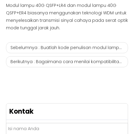
Modul lampu 40G QSFP+LR4 dan modul lampu 40G
QSFP+ER4 biasanya menggunakan teknologi WDM untuk
menyelesaikan transmisi sinyal cahaya pada serat optik
mode tunggal jarak jauh.
Sebelumnya :
Buatlah kode penulisan modul lampu 'mudah sekali!'
Berikutnya :
Bagaimana cara menilai kompatibilitas dan kualitas modul berkapasitas cahaya?
Kontak