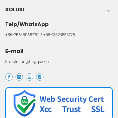
SOLUSI
Telp/WhatsApp
+86-755-89582791 / +86-13823553725
E-mail
fttxsolution@hsgq.com