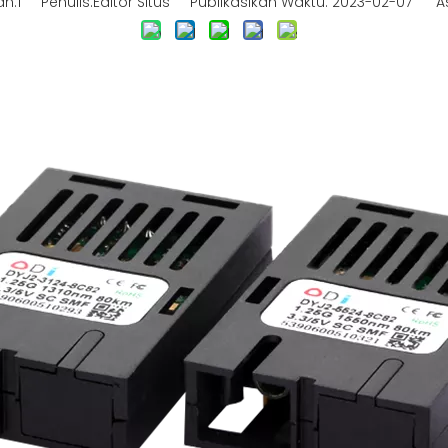
an:
1
Penulis:Editor Situs Publikasikan Waktu: 2023-02-07 As