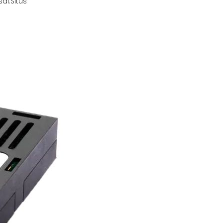
al:
Situs