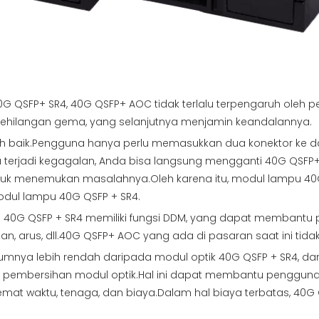
SFP+ SR4, 40G QSFP+ AOC tidak terlalu terpengaruh oleh penyi
ehilangan gema, yang selanjutnya menjamin keandalannya.
bih baik.Pengguna hanya perlu memasukkan dua konektor ke da
 terjadi kegagalan, Anda bisa langsung mengganti 40G QSFP+
ntuk menemukan masalahnya.Oleh karena itu, modul lampu 4
ul lampu 40G QSFP + SR4.
pu 40G QSFP + SR4 memiliki fungsi DDM, yang dapat memban
n, arus, dll.40G QSFP+ AOC yang ada di pasaran saat ini tidak me
mumnya lebih rendah daripada modul optik 40G QSFP + SR4, da
h pembersihan modul optik.Hal ini dapat membantu pengguna
 waktu, tenaga, dan biaya.Dalam hal biaya terbatas, 40G QS