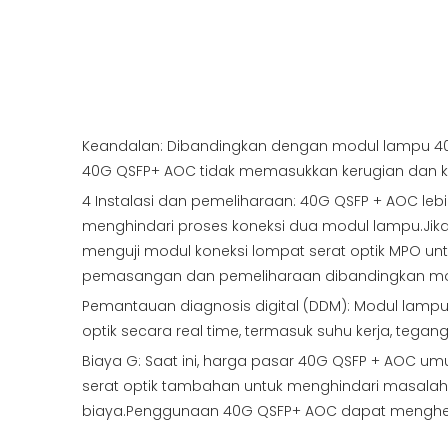
Keandalan: Dibandingkan dengan modul lampu 40G Q
40G QSFP+ AOC tidak memasukkan kerugian dan k
4 Instalasi dan pemeliharaan: 40G QSFP + AOC le
menghindari proses koneksi dua modul lampu.Jika
menguji modul koneksi lompat serat optik MPO u
pemasangan dan pemeliharaan dibandingkan mod
Pemantauan diagnosis digital (DDM): Modul lam
optik secara real time, termasuk suhu kerja, teganga
Biaya G: Saat ini, harga pasar 40G QSFP + AOC u
serat optik tambahan untuk menghindari masala
biaya.Penggunaan 40G QSFP+ AOC dapat menghemat