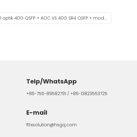
 optik 40G QSFP + AOC VS 40G SR4 QSFP + modul optik
Telp/WhatsApp
+86-755-89582791 / +86-13823553725
E-mail
fttxsolution@hsgq.com