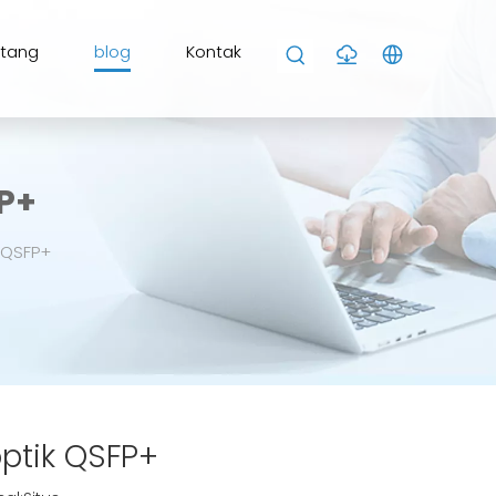
ntang
blog
Kontak
P+
 QSFP+
ptik QSFP+