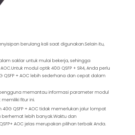
sipan berulang kali saat digunakan.Selain itu,
lam saklar untuk mulai bekerja, sehingga
AOC.Untuk modul optik 40G QSFP + SR4, Anda perlu
0G QSFP + AOC lebih sederhana dan cepat dalam
tu pengguna memantau informasi parameter modul
miliki fitur ini.
n 40G QSFP + AOC tidak memerlukan jalur lompat
 berhemat lebih banyak.Waktu dan
FP+ AOC jelas merupakan pilihan terbaik Anda.