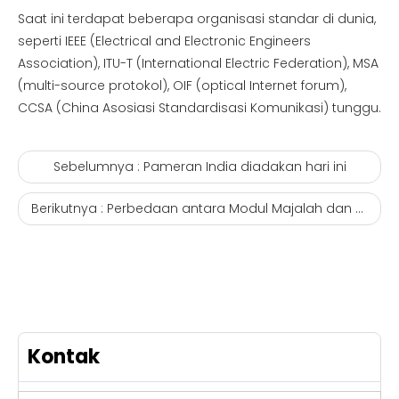
Saat ini terdapat beberapa organisasi standar di dunia,
seperti IEEE (Electrical and Electronic Engineers
Association), ITU-T (International Electric Federation), MSA
(multi-source protokol), OIF (optical Internet forum),
CCSA (China Asosiasi Standardisasi Komunikasi) tunggu.
Sebelumnya :
Pameran India diadakan hari ini
Berikutnya :
Perbedaan antara Modul Majalah dan Gigabit Light Module.olt gpon 4 port perusahaan
Kontak