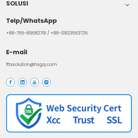
SOLUSI
Telp/WhatsApp
+86-755-89582791 / +86-13823553725
E-mail
fttxsolution@hsgq.com